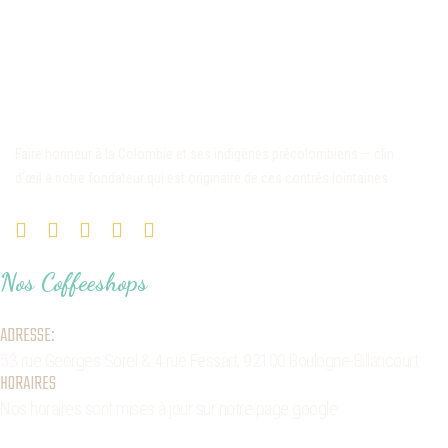
Faire honneur à la Colombie et ses indigènes précolombiens — clin
d’œil à notre fondateur qui est originaire de ces contrés lointaines
Nos Coffeeshops
ADRESSE:
53 rue Georges Sorel
& 4 rue Fessart,
92100 Boulogne-Billancourt
HORAIRES
Nos horaires sont mises à jour sur notre page google