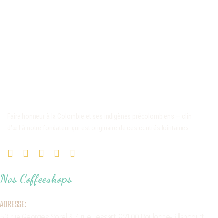
Faire honneur à la Colombie et ses indigènes précolombiens — clin
d’œil à notre fondateur qui est originaire de ces contrés lointaines
Nos Coffeeshops
ADRESSE:
53 rue Georges Sorel
& 4 rue Fessart,
92100 Boulogne-Billancourt