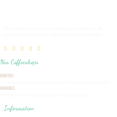
Faire honneur à la Colombie et ses indigènes précolombiens — clin
d’œil à notre fondateur qui est originaire de ces contrés lointaines
Nos Coffeeshops
ADRESSE:
53 rue Georges Sorel
& 4 rue Fessart,
92100 Boulogne-Billancourt
HORAIRES
Nos horaires sont mises à jour sur notre page google
Information