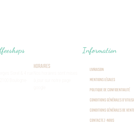
ffeeshops
Information
HORAIRES
LIVRAISON
orges Sorel
& 4 rue
Nos horaires sont mises
MENTIONS LÉGALES
2100 Boulogne-
à jour sur notre page
t
google
POLITIQUE DE CONFIDENTIALITÉ
CONDITIONS GÉNÉRALES D'UTILIS
CONDITIONS GÉNÉRALES DE VENT
CONTACTEZ-NOUS