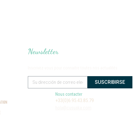
Newsletter
Inscrivez-vous pour connaitre toutes nos actualités
SUSCRIBIRSE
Nous contacter
+33(0)6.95.43.85.79
ATION
hola@cusuaka.com
E