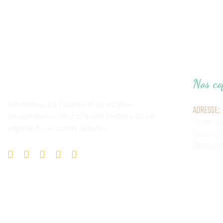
Nos co
Faire honneur à la Colombie et ses indigènes
ADRESSE:
précolombiens — clin d’œil à notre fondateur qui est
53 rue Ge
originaire de ces contrés lointaines
Fessart,
9
Billancour