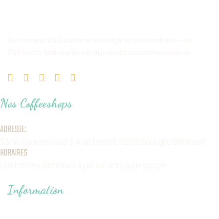
Faire honneur à la Colombie et ses indigènes précolombiens — clin
d’œil à notre fondateur qui est originaire de ces contrés lointaines
Nos Coffeeshops
ADRESSE:
53 rue Georges Sorel
& 4 rue Fessart,
92100 Boulogne-Billancourt
HORAIRES
Nos horaires sont mises à jour sur notre page google
Information