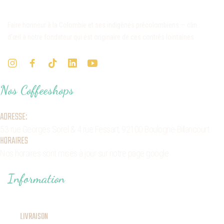
Faire honneur à la Colombie et ses indigènes précolombiens — clin
d’œil à notre fondateur qui est originaire de ces contrés lointaines
Nos Coffeeshops
ADRESSE:
53 rue Georges Sorel
& 4 rue Fessart,
92100 Boulogne-Billancourt
HORAIRES
Nos horaires sont mises à jour sur notre page google
Information
LIVRAISON