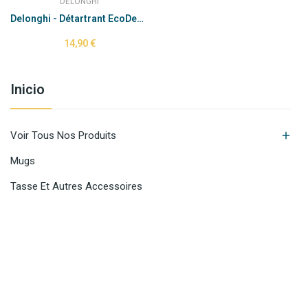
DELONGHI
Delonghi - Détartrant EcoDecalk 500 ml (tbc)
14,90 €
Inicio

Voir Tous Nos Produits
Mugs
Tasse Et Autres Accessoires