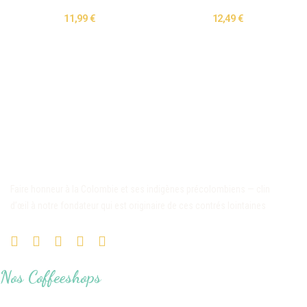
11,99 €
12,49 €
Faire honneur à la Colombie et ses indigènes précolombiens — clin
d’œil à notre fondateur qui est originaire de ces contrés lointaines
Nos Coffeeshops