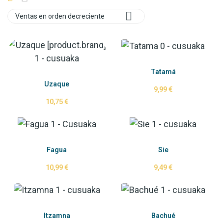

Ventas en orden decreciente
Tatamá
Uzaque
9,99 €
10,75 €
Fagua
Sie
10,99 €
9,49 €
Itzamna
Bachué