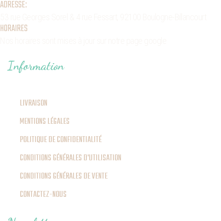
ADRESSE:
53 rue Georges Sorel
& 4 rue Fessart,
92100 Boulogne-Billancourt
HORAIRES
Nos horaires sont mises à jour sur notre page google
Information
LIVRAISON
MENTIONS LÉGALES
POLITIQUE DE CONFIDENTIALITÉ
CONDITIONS GÉNÉRALES D'UTILISATION
CONDITIONS GÉNÉRALES DE VENTE
CONTACTEZ-NOUS