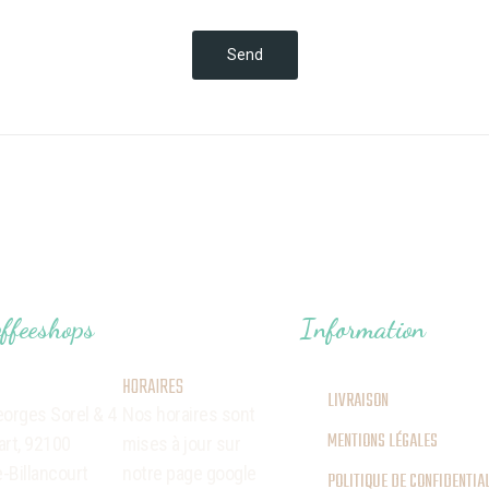
Send
ffeeshops
Information
HORAIRES
LIVRAISON
eorges Sorel
& 4
Nos horaires sont
MENTIONS LÉGALES
art,
92100
mises à jour sur
-Billancourt
notre page google
POLITIQUE DE CONFIDENTIAL