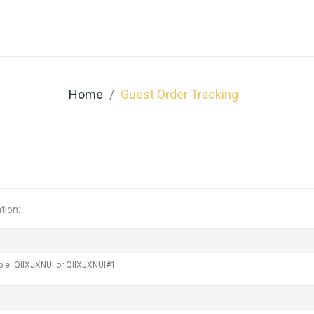
Are We?
Coffeeshop
Professionnals
Home
Guest Order Tracking
tion:
ple: QIIXJXNUI or QIIXJXNUI#1