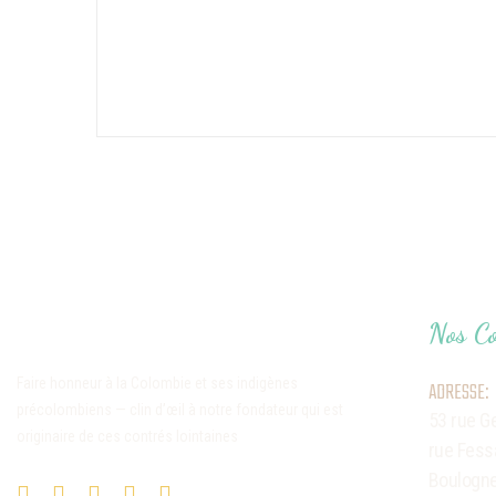
Nos Co
Faire honneur à la Colombie et ses indigènes
ADRESSE:
précolombiens — clin d’œil à notre fondateur qui est
53 rue G
originaire de ces contrés lointaines
rue Fess
Boulogne