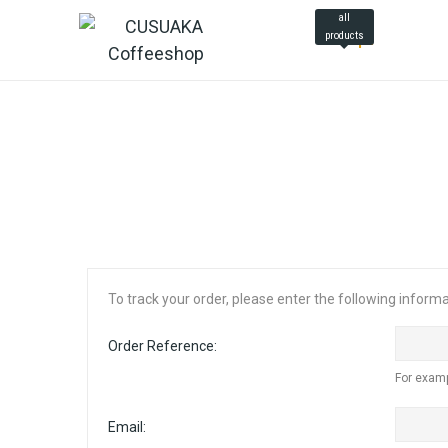
all
products
Home
Shop
Who 
To track your order, please enter the following informa
Order Reference:
For exam
Email: