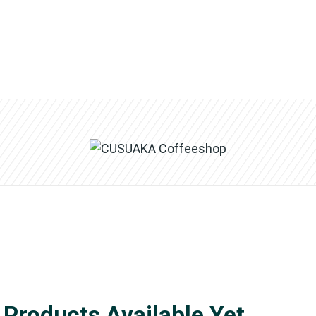
rofessionnals
 Products Available Yet