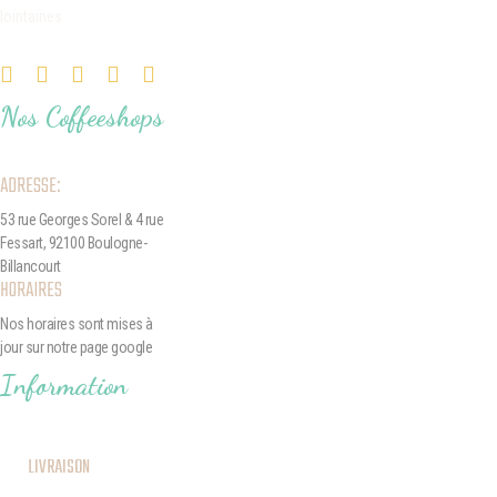
lointaines
Nos Coffeeshops
ADRESSE:
53 rue Georges Sorel
& 4 rue
Fessart,
92100 Boulogne-
Billancourt
HORAIRES
Nos horaires sont mises à
jour sur notre page google
Information
LIVRAISON