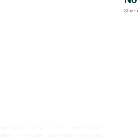
Stay tu
Faire honneur à la Colombie et ses indigènes précolombiens —
clin d’œil à notre fondateur qui est originaire de ces contrés