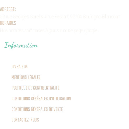
ADRESSE:
53 rue Georges Sorel
& 4 rue Fessart,
92100 Boulogne-Billancourt
HORAIRES
Nos horaires sont mises à jour sur notre page google
Information
LIVRAISON
MENTIONS LÉGALES
POLITIQUE DE CONFIDENTIALITÉ
CONDITIONS GÉNÉRALES D'UTILISATION
CONDITIONS GÉNÉRALES DE VENTE
CONTACTEZ-NOUS