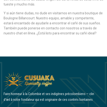
tueste y mucho más.
Y si aún tiene dudas, no dude en visitarnos en nuestra boutique de
Boulogne Billancourt. Nuestro equipo, amable y competente,
estará encantado de ayudarle a encontrar el café de sus sueños.
También puede ponerse en contacto con nosotros a través de
nuestro chat en línea. ¿Está listo para encontrar su café ideal?
Faire honneur à la Colombie et ses indigènes précolombiens — clin
d’œil à notre fondateur qui est originaire de ces contrés lointaines