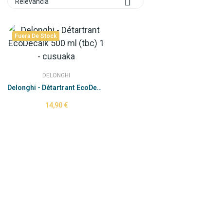

Relevancia
Fuera De Stock
DELONGHI
Delonghi - Détartrant EcoDecalk 500 ml (tbc)
14,90 €