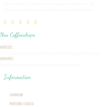
Faire honneur à la Colombie et ses indigènes précolombiens — clin
d’œil à notre fondateur qui est originaire de ces contrés lointaines
Nos Coffeeshops
ADRESSE:
53 rue Georges Sorel
& 4 rue Fessart,
92100 Boulogne-Billancourt
HORAIRES
Nos horaires sont mises à jour sur notre page google
Information
LIVRAISON
MENTIONS LÉGALES