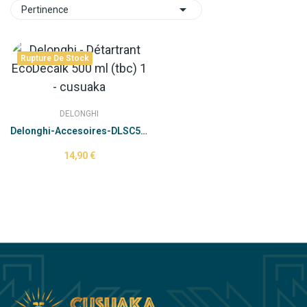

Pertinence
Rupture De Stock
DELONGHI
Delonghi-Accesoires-DLSC500 - EcoDecalk (500ml)
14,90 €