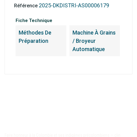
2025-DKDISTRI-AS00006179
Référence
Fiche Technique
Méthodes De
Machine À Grains
Préparation
/ Broyeur
Automatique
Faire honneur à la Colombie et ses indigènes précolombiens — clin