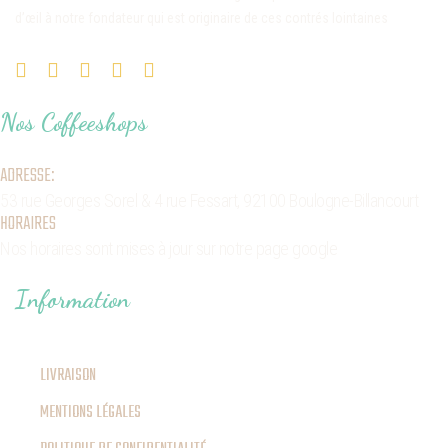
d’œil à notre fondateur qui est originaire de ces contrés lointaines
Nos Coffeeshops
ADRESSE:
53 rue Georges Sorel
& 4 rue Fessart,
92100 Boulogne-Billancourt
HORAIRES
Nos horaires sont mises à jour sur notre page google
Information
LIVRAISON
MENTIONS LÉGALES