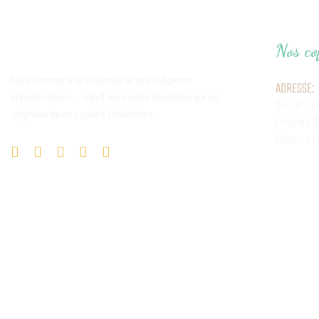
Nos co
Faire honneur à la Colombie et ses indigènes
ADRESSE:
précolombiens — clin d’œil à notre fondateur qui est
53 rue Ge
originaire de ces contrés lointaines
Fessart,
9
Billancour