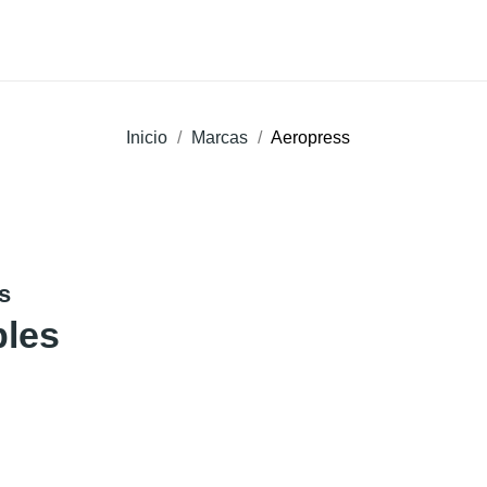
Qui Sommes Nous ?
Coffeeshop
Professionnels
Inicio
Marcas
Aeropress
s
bles