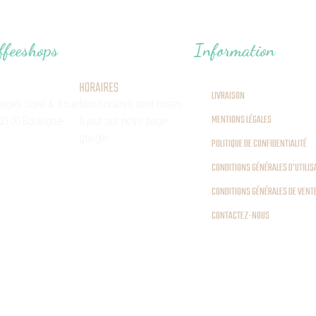
ffeeshops
Information
HORAIRES
LIVRAISON
orges Sorel
& 4 rue
Nos horaires sont mises
MENTIONS LÉGALES
2100 Boulogne-
à jour sur notre page
t
google
POLITIQUE DE CONFIDENTIALITÉ
CONDITIONS GÉNÉRALES D'UTILIS
CONDITIONS GÉNÉRALES DE VENT
CONTACTEZ-NOUS