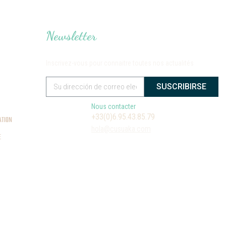
Newsletter
Inscrivez-vous pour connaitre toutes nos actualités
SUSCRIBIRSE
Nous contacter
+33(0)6.95.43.85.79
ATION
hola@cusuaka.com
E