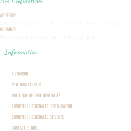
Nos Coffeeshops
ADRESSE:
53 rue Georges Sorel
& 4 rue Fessart,
92100 Boulogne-Billancourt
HORAIRES
Nos horaires sont mises à jour sur notre page google
Information
LIVRAISON
MENTIONS LÉGALES
POLITIQUE DE CONFIDENTIALITÉ
CONDITIONS GÉNÉRALES D'UTILISATION
CONDITIONS GÉNÉRALES DE VENTE
CONTACTEZ-NOUS