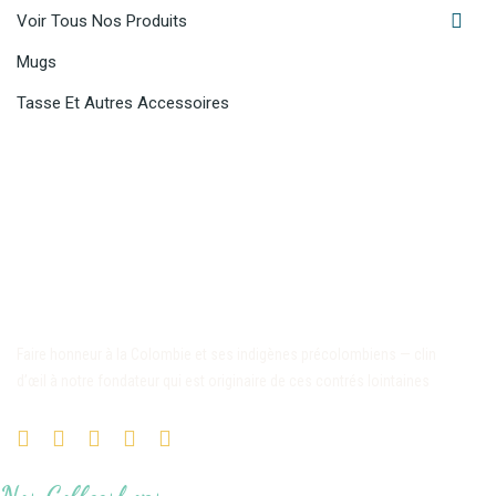

Voir Tous Nos Produits
Mugs
Tasse Et Autres Accessoires
Faire honneur à la Colombie et ses indigènes précolombiens — clin
d’œil à notre fondateur qui est originaire de ces contrés lointaines