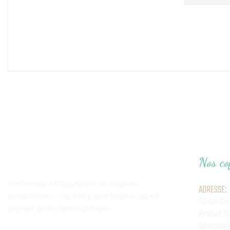
Nos co
Faire honneur à la Colombie et ses indigènes
ADRESSE:
précolombiens — clin d’œil à notre fondateur qui est
53 rue Ge
originaire de ces contrés lointaines
Fessart,
9
Billancourt