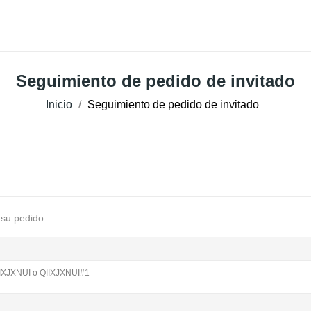
Qui Sommes Nous ?
Coffeeshop
Professionnels
Seguimiento de pedido de invitado
Inicio
Seguimiento de pedido de invitado
 su pedido
IIXJXNUI o QIIXJXNUI#1