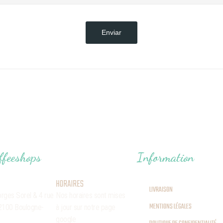
Enviar
ffeeshops
Information
HORAIRES
LIVRAISON
orges Sorel
& 4 rue
Nos horaires sont mises
MENTIONS LÉGALES
2100 Boulogne-
à jour sur notre page
google