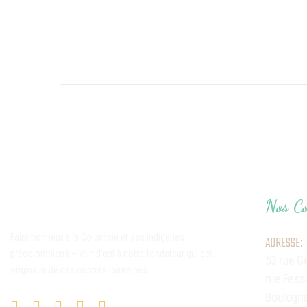
Nos Co
Faire honneur à la Colombie et ses indigènes
ADRESSE:
précolombiens — clin d’œil à notre fondateur qui est
53 rue G
originaire de ces contrés lointaines
rue Fess
Boulogne