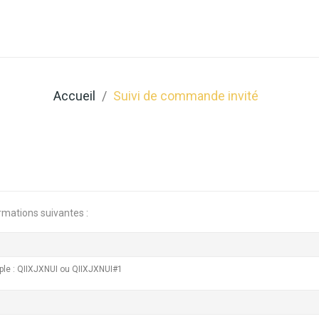
Qui Sommes Nous ?
Coffeeshop
Professionnels
Accueil
Suivi de commande invité
ormations suivantes :
ple : QIIXJXNUI ou QIIXJXNUI#1