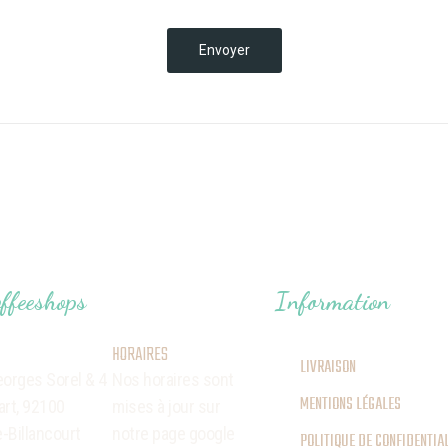
Envoyer
ffeeshops
Information
HORAIRES
LIVRAISON
eorges Sorel
& 4
Nos horaires sont
MENTIONS LÉGALES
art,
92100
mises à jour sur
-Billancourt
notre page google
POLITIQUE DE CONFIDENTIAL