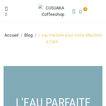
0
Accueil
Blog
L eau Parfaite pour Votre Machine
à Café
L'EAU PARFAITE