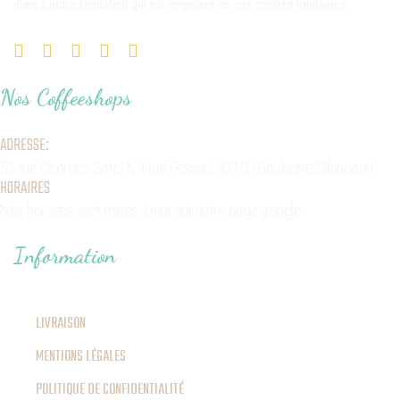
d’œil à notre fondateur qui est originaire de ces contrés lointaines
Nos Coffeeshops
ADRESSE:
53 rue Georges Sorel
& 4 rue Fessart,
92100 Boulogne-Billancourt
HORAIRES
Nos horaires sont mises à jour sur notre page google
Information
LIVRAISON
MENTIONS LÉGALES
POLITIQUE DE CONFIDENTIALITÉ